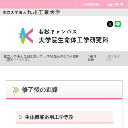
Language
MENU
国立大学法人 九州工業大学 大学院 生命体工学研究科
教育・
修了後の
（若松キャンパス）
進路
進路
修了後の進路
生体機能応用工学専攻