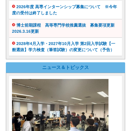
2026年度 高専インターンシップ募集について ※今年
度の受付は終了しました
博士前期課程 高等専門学校推薦選抜 募集要項更新
2026.3.16更新
2028年4月入学・2027年10月入学 第2回入学試験【一
般選抜】学力検査（筆答試験）の変更について（予告）
ニュース＆トピックス