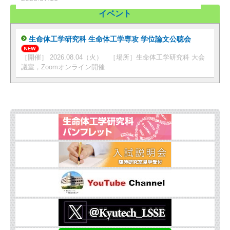
イベント
生命体工学研究科 生命体工学専攻 学位論文公聴会
［開催］ 2026.08.04（火） ［場所］生命体工学研究科 大会
議室，Zoomオンライン開催