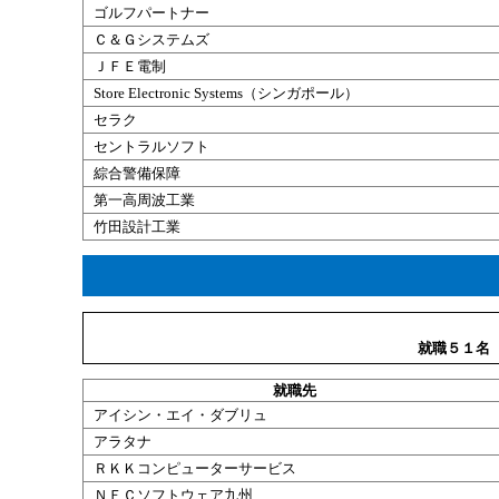
ゴルフパートナー
Ｃ＆Ｇシステムズ
ＪＦＥ電制
Store Electronic Systems（シンガポール）
セラク
セントラルソフト
綜合警備保障
第一高周波工業
竹田設計工業
就職５１名
就職
先
アイシン・エイ・ダブリュ
アラタナ
ＲＫＫコンピューターサービス
ＮＥＣソフトウェア九州