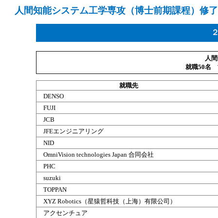
人間
知能
システム
工学
専攻
（
博士
前期
課程
）
修了
人間
就職50名
就職
先
DENSO
FUJI
JCB
JFEエンジニアリング
NID
OmniVision technologies Japan 合同会社
PHC
suzuki
TOPPAN
XYZ Robotics（星猿哲科技（上海）有限公司）
アクセンチュア