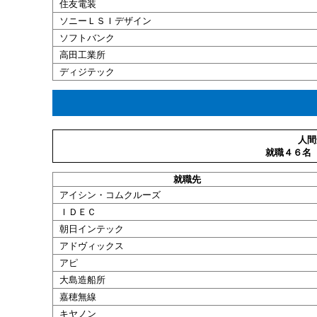
住友電装
ソニーＬＳＩデザイン
ソフトバンク
高田工業所
ディジテック
人間
就職４６名
就職
先
アイシン・コムクルーズ
ＩＤＥＣ
朝日インテック
アドヴィックス
アピ
大島造船所
嘉穂無線
キヤノン