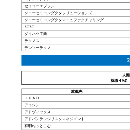
セイコーエプソン
ソニーセミコンダクタソリューションズ
ソニーセミコンダクタマニュファクチャリング
ZOZO
ダイハツ工業
テクノス
デンソーテクノ
人間
就職４9名
就職
先
ｉＣＡＤ
アイシン
アドヴィックス
アドバンテッジリスクマネジメント
有明ねっとこむ