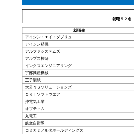
就職５２名
就職
先
アイシン・エイ・ダブリュ
アイシン精機
アルファシステムズ
アルプス技研
インクスエンジニアリング
宇部興産機械
王子製紙
大分ＮＳソリューションズ
ＯＫＩソフトウエア
沖電気工業
オプティム
九電工
航空自衛隊
コミカミノルタホールディングス