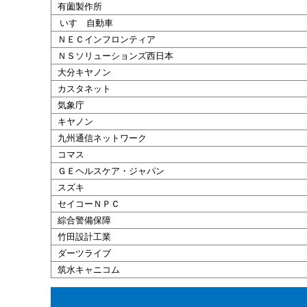
有薗
製作所
いすゞ自動車
ＮＥＣインフロンティア
ＮＳソリューションズ西日本
大分
キヤノン
カスタネット
気象庁
キヤノン
九州通信ネットワーク
コマス
ＧＥヘルスケア・ジャパン
スズキ
セイコーＮＰＣ
綜合
警備
保障
竹田
設計
工業
ダーツライブ
筑水キャニコム