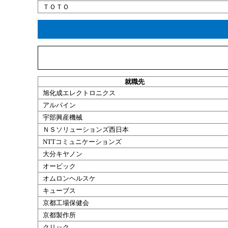
ＴＯＴＯ
就職
先
旭化成エレクトロニクス
アルパイン
宇部興産機械
ＮＳソリューションズ西日本
NTTコミュニケーションズ
大分キヤノン
オービック
オムロンヘルスケ
キューブス
京都工場保健会
京都製作所
クリック