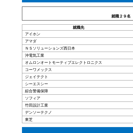
就職２９名
就職
先
アイホン
アマダ
ＮＳソリューションズ
西
日本
沖
電気
工業
オムロンオートモーティブエレクトロニクス
コーワメックス
ジェイテクト
シーエスシー
綜合
警備
保障
ソフィア
竹田
設計
工業
デンソーテクノ
東芝