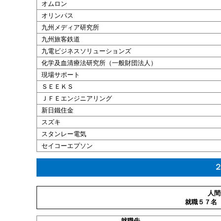
オムロン
オリンパス
九州
メディア
研究所
九州旅客鉄道
九電
ビジネスソリューションズ
化学及血清療法研究所（一般財団法人）
現場
サポート
ＳＥＥＫＳ
ＪＦＥエンジニアリング
新日鐵住金
スズキ
スタンレー
電気
セイコーエプソン
人間
就職５７名
就職
先