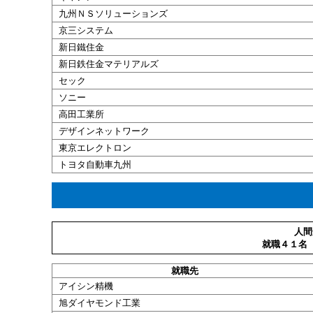
九州ＮＳソリューションズ
京三システム
新日鐵住金
新日鉄住金マテリアルズ
セック
ソニー
高田工業所
デザインネットワーク
東京エレクトロン
トヨタ自動車九州
人間
就職４１名
就職
先
アイシン
精機
旭ダイヤモンド工業