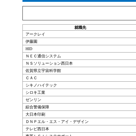
就職
先
アークレイ
伊藤園
HID
ＮＥＣ通信システム
ＮＳソリューション西日本
佐賀県立宇宙科学館
ＣＡＣ
シキノハイテック
シロキ工業
ゼンリン
綜合警備保障
大日本印刷
ＤＮＰエル・エス・アイ・デザイン
テレビ西日本