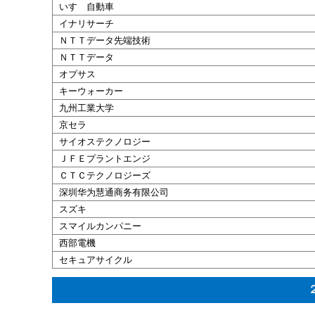
いす
ゞ自動車
イナリサーチ
ＮＴＴデータ先端技術
ＮＴＴデータ
オプサス
キーウォーカー
九州
工業
大学
京
セラ
サイオステクノロジー
ＪＦＥプラントエンジ
ＣＴＣテクノロジーズ
深圳
华为
慧通商
务
有限公司
スズキ
スマイルカンパニー
西部電機
セキュアサイクル