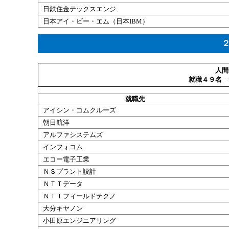
日鉄住金テックスエンジ
日本アイ・ビー・エム（
日本
IBM）
人間
就職４９名 
就職
先
アイシン・コムクルーズ
朝日航洋
アルファシステムズ
インフォコム
エコー
電子
工業
ＮＳプラント
設計
ＮＴＴデータ
ＮＴＴフィールドテクノ
大分
キヤノン
小田原エンジニアリング