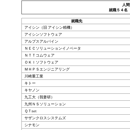
人間
就職５４名
就職
先
アイシン（
旧
アイシン
精機
）
アイシンソフトウェア
アルプスアルパイン
ＮＥＣソリューションイノベータ
ＮＴＴコムウェア
ＯＫＩソフトウェア
ＭＨＰＳエンジニアリング
川崎重工業
キトー
キヤノン
九工大
（
我妻
研
）
九州ＮＳソリューション
ＱＴnet
サザンクロスシステムズ
シナモン