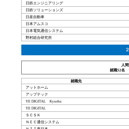
日鉄
エンジニアリング
日鉄
ソリューションズ
日産自動車
日本
アムスコ
日本電気
通信
システム
野村総合
研究所
人間
就職52名
就職
先
アットホーム
アップテック
YE DIGITAL Kyushu
YE DIGITAL
ＳＣＳＫ
ＮＥＣ通信システム
ＮＴＴ東日本